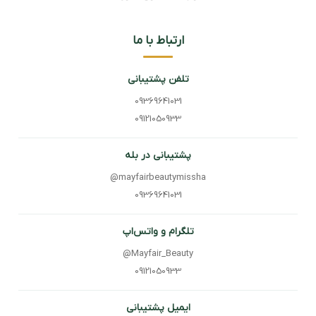
ارتباط با ما
تلفن پشتیبانی
09369641031
09121050933
پشتیبانی در بله
@mayfairbeautymissha
09369641031
تلگرام و واتس‌اپ
@Mayfair_Beauty
09121050933
ایمیل پشتیبانی