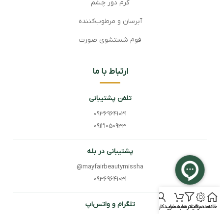
کرم دور چشم
آبرسان و مرطوب‌کننده
فوم شستشوی صورت
ارتباط با ما
تلفن پشتیبانی
09369641031
09121050933
پشتیبانی در بله
@mayfairbeautymissha
09369641031
تلگرام و واتس‌اپ
خانه
محصولات
فیلترها
سبد خرید
حساب کاربری من
@Mayfair_Beauty