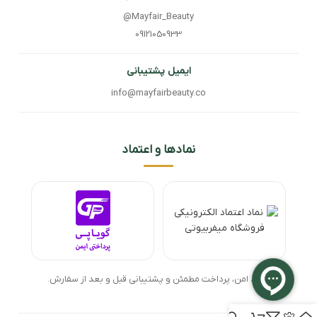
@Mayfair_Beauty
09121050933
ایمیل پشتیبانی
info@mayfairbeauty.co
نمادها و اعتماد
خرید امن، پرداخت مطمئن و پشتیبانی قبل و بعد از سفارش.