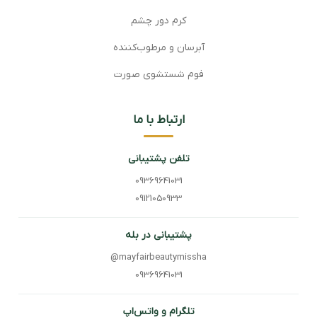
کرم دور چشم
آبرسان و مرطوب‌کننده
فوم شستشوی صورت
ارتباط با ما
تلفن پشتیبانی
09369641031
09121050933
پشتیبانی در بله
@mayfairbeautymissha
09369641031
تلگرام و واتس‌اپ