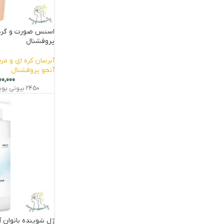
اسنس صورت و گرد
پروفشنال
آبرسان کره ای و مر
آنجو پروفشنال
00,000
2450
بیوتی‌ پو
ژل شوینده بانوان 