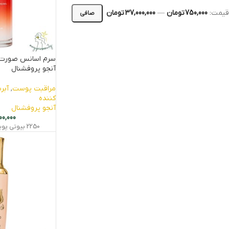
قيمت:
750,000 تومان
—
37,000,000 تومان
صافی
سرم اسانس صورت و
آنجو پروفشنال
مراقبت پوست
,
آبر
کننده
آنجو پروفشنال
00,000
2250
بیوتی‌ پو