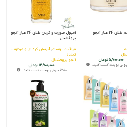
کرم دور چشم طلای 24 عیار آنجو
آمپول صورت و گردن طلای 24 عیار آنجو
پروفشنال
م
مراقبت پوست
,
آبرسان کره ای و مرطوب
نال
کننده
5,700,000
تومان
آنجو پروفشنال
وتی‌ پوینت کسب کنید.
12,500,000
تومان
6250
بیوتی‌ پوینت کسب کنید.