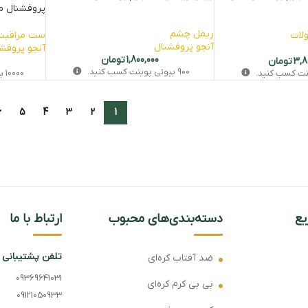
پروفشنال مدل  DG&H 95
ریمل چشم
لات
ست مراقبت 
آنجو پروفشنال
آنجو پروفش
1,800,000
تومان
3,8
تومان
900
بیوتی‌ پوینت کسب کنید.
ینت کسب کنید.
10000
بی
6
5
4
3
2
1
ع
دسته‌بندی‌های محبوب
ارتباط با ما
تلفن پشتیبانی
ضد آفتاب کره‌ای
09369641031
بی بی کرم کره‌ای
09121050933