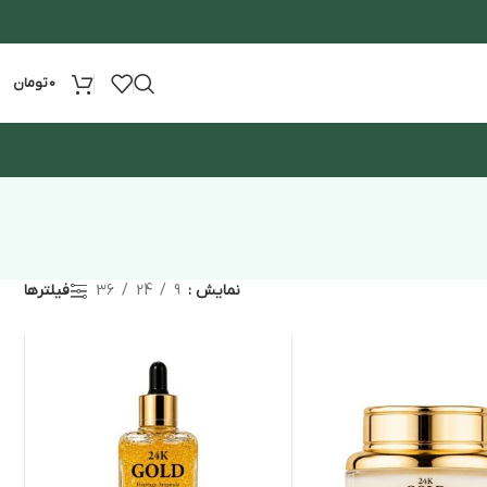
0
تومان
نمایش
9
24
36
فیلترها