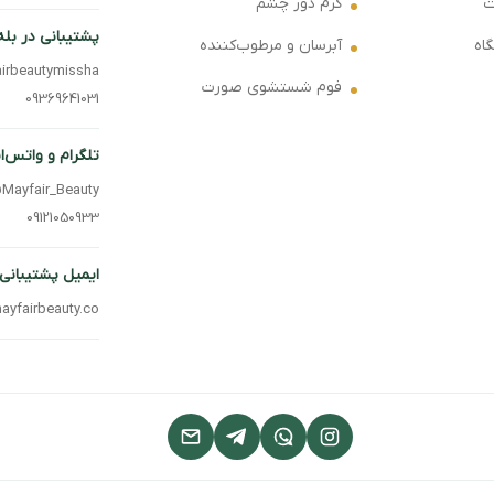
ت
کرم دور چشم
پشتیبانی در بله
اه
آبرسان و مرطوب‌کننده
irbeautymissha
فوم شستشوی صورت
09369641031
تلگرام و واتس‌ا
Mayfair_Beauty
09121050933
ایمیل پشتیبانی
ayfairbeauty.co