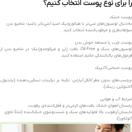
را برای نوع پوست انتخاب کنیم؟
پوست خشک
به‌دنبال لوسیون‌های غنی‌تر با هیالورونیک اسید/شی‌باتر باشید؛ شامپو بدن
سولفات‌فری و مرطوب‌کننده انتخاب کنید.
پوست چرب یا مستعد جوش بدن
لوسیون‌های سبک و Oil-Free، بافت ژلی و غیرکومدوژنیک؛ در شامپو بدن از
فرمول‌های پاک‌کنندگی ملایم استفاده کنید.
پوست حساس/آتپیک
برچسب‌های بدون عطر/الکل/پارابن؛ تکیه بر ترکیبات تسکین‌دهنده (پانتنول،
آلانتوئین، زینک).
شرایط آب‌ و هوایی
زمستان/هوای خشک: بافت‌های کرمی‌تر و قفل‌کننده‌ی رطوبت.
تابستان/رطوبت بالا: فلوئیدهای سبک و شست‌وشوی خنک‌کننده (مثلاً حاوی
آلوئه‌ورا).