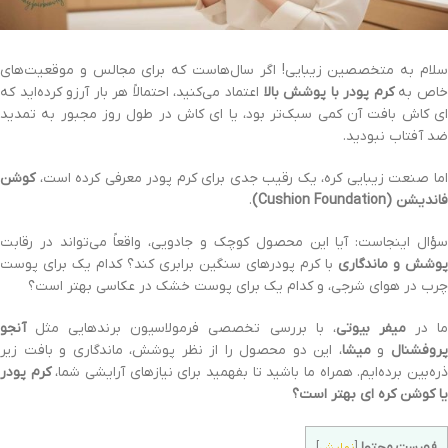
سلام به متخصصین زیبایی! اگر سال‌هاست که برای مجالس و موقعیت‌های
اص به
کرم پودر با پوشش بالا
اعتماد می‌کنید، احتمالاً هر بار آرزو کرده‌اید که
ای کاش بافت آن کمی سبک‌تر بود، یا ای کاش در طول روز مجبور به تمدید
ضد آفتاب نبودید.
اما صنعت زیبایی کره، یک رقیب جدی برای کرم پودر معرفی کرده است،
کوشن
فاندیشن (Cushion Foundation)
.
سؤال اینجاست: آیا این محصول کوچک و جادویی، واقعاً می‌تواند در رقابت
پوشش و ماندگاری
با کرم پودرهای سنگین برابری کند؟ کدام یک برای پوست
چرب در هوای شرجی، و کدام یک برای پوست خشک در عکاسی بهتر است؟
ا در
میفر بیوتی
، با بررسی تخصصی فرمولاسیون برندهایی مثل
آنجو
روفشنال
و
میشا
، این دو محصول را از نظر پوشش، ماندگاری و بافت زیر
ره‌بین برده‌ایم. همراه ما باشید تا بفهمید برای نیازهای آرایشی شما،
کرم پودر
یا کوشن کره ای بهتر است؟
فهرست محتوا