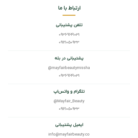
ارتباط با ما
تلفن پشتیبانی
09369641031
09121050933
پشتیبانی در بله
@mayfairbeautymissha
09369641031
تلگرام و واتس‌اپ
@Mayfair_Beauty
09121050933
ایمیل پشتیبانی
info@mayfairbeauty.co