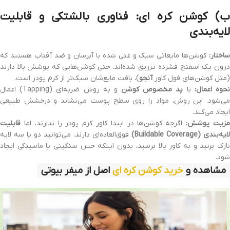
ب) کوشن کره ای: فناوری بالشتکی و قابلیت
لایه‌بندی
ساختار:
کوشن‌ها مایعاتی سبک و غنی شده با آبرسان و ضد آفتاب هستند که
درون یک اسفنج فشرده تزریق شده‌اند. حتی کوشن‌هایی که پوشش بالا دارند
(مثل کوشن‌های فول کاور
آنجو
)، بافت مایع‌شان سبک‌تر از کرم پودر است.
حوه اعمال:
با
پد مخصوص کوشن
و به روش ضربه‌ای (Tapping) اعمال
می‌شود. این روش، مواد را روی سطح پوست می‌نشاند و درخشش طبیعی
ایجاد می‌کند.
زیت پوشش:
اگرچه کوشن‌ها در ابتدا کاور کرم پودر را ندارند، اما
قابلیت
لایه‌بندی (Buildable Coverage)
فوق‌العاده‌ای دارند. می‌توانید دو یا سه لایه
نازک بزنید و به کاور بالا برسید، بدون اینکه حس سنگینی یا ماسیدگی ایجاد
شود.
مشاهده و
خرید کوشن کره ای
اصل از میفر بیوتی