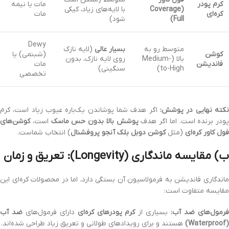
کرم پودر
مات یا نیمه
(Coverage
با لایه‌های زیاد، کیکی
کره‌ای
مات
Full)
شود)
Dewy
متوسط رو به
بسیار عالی
(لایه نازک
کوشن
(شبنمی) یا
بالا (Medium-
روی لایه نازک، بدون
فاندیشن
مات
to-High)
سنگینی)
تخصصی
نکته نهایی در پوشش:
اگر هدف شما پوشاندن یک‌باره عیوب زیاد است، کرم
پودر برنده است. اما اگر هدف
پوشش بالا بدون حس ماسک
است،
کوشن‌های
فول کاور کره‌ای
(مثل
کوشن دوبل بلک آنجو پروفشنال
) انتخاب شماست.
ب) مقایسه ماندگاری (Longevity): تعریق و زمان
ماندگاری فاندیشن به فرمولاسیون آن بستگی دارد، اما در محصولات کره‌ای این
مقایسه متفاوت است:
رمول‌های ضد آب:
بسیاری از
کرم پودرهای کره‌ای
دارای فرمول‌های
ضد آب
(Waterproof)
هستند و برای رویدادهای طولانی و تعریق زیاد طراحی شده‌اند.