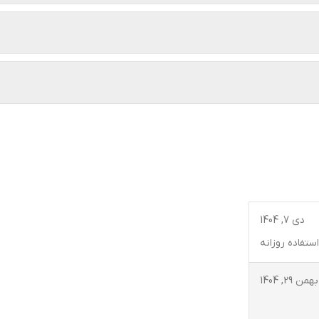
دی 7, 1404
تفاده روزانه
بهمن 29, 1404