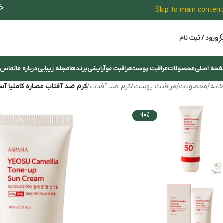
خ
Skip to main content
ورود / ثبت نام
حه اصلی
محصولات
مراقبت پوست
مراقبت مو
آرایشی
برندها
مجله زیبایی
درباره ما
تماس ب
خانه
/
محصولات
/
مراقبت پوست
/
کرم ضد آفتاب
/
کرم ضد آفتاب عصاره کاملیا آسپ
-10%