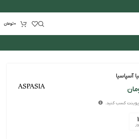
0
تومان
ا آسپاسیا
مان
پوینت کسب کنید.
1
وز