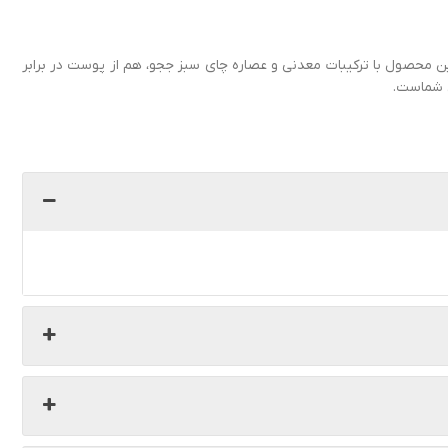
 محصول با ترکیبات معدنی و عصاره چای سبز ججو، هم از پوست در برابر
ل شماست.