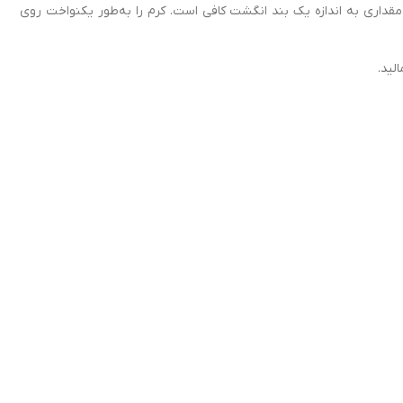
وست تمیز بزنید. برای اثربخشی بیشتر، هر ۲ تا ۳ ساعت یکبار مجدداً تمدید کنید. مقداری به اندازه یک بند انگشت کافی است. کرم را به‌طور یکنواخت روی
لید.